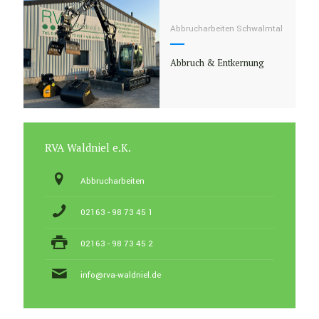
Abbrucharbeiten Schwalmtal
Abbruch & Entkernung
RVA Waldniel e.K.
Abbrucharbeiten
02163 - 98 73 45 1
02163 - 98 73 45 2
info@rva-waldniel.de