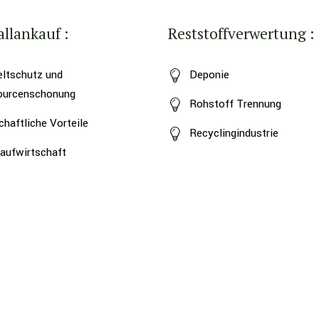
llankauf :
Reststoffverwertung :
ltschutz und
Deponie
ourcenschonung
Rohstoff Trennung
chaftliche Vorteile
Recyclingindustrie
laufwirtschaft