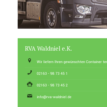
RVA Waldniel e.K.
Wir liefern Ihren gewünschten Container t
02163 - 98 73 45 1
02163 - 98 73 45 2
info@rva-waldniel.de